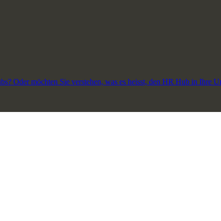
? Oder möchten Sie verstehen, was es heisst, den HR Hub in Ihre Unt